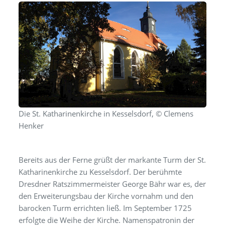
Die St. Katharinenkirche in Kesselsdorf, © Clemens
Henker
Bereits aus der Ferne grüßt der markante Turm der St.
Katharinenkirche zu Kesselsdorf. Der berühmte
Dresdner Ratszimmermeister George Bähr war es, der
den Erweiterungsbau der Kirche vornahm und den
barocken Turm errichten ließ. Im September 1725
erfolgte die Weihe der Kirche. Namenspatronin der